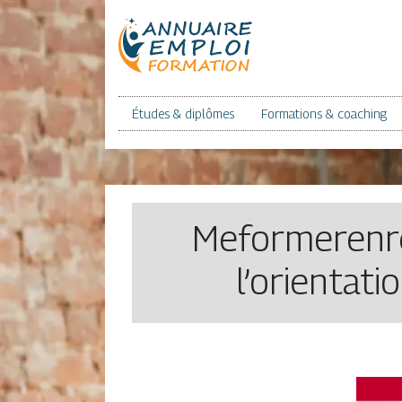
Études & diplômes
Formations & coaching
Meformerenre
l’orientati