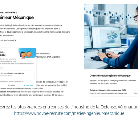
grez les plus grandes entreprises de l'industrie de la Défense, Aéronautiq
https://www.novae-recrute.com/metier-ingenieur-mecanique